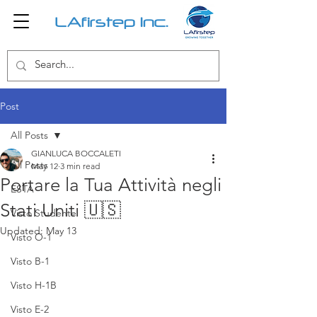
LAfirstep Inc.
Post
All Posts
GIANLUCA BOCCALETI
All Posts
May 12
3 min read
Portare la Tua Attività negli
ESTA
Stati Uniti 🇺🇸
Visto Studente
Updated:
May 13
Visto O-1
Visto B-1
Visto H-1B
Visto E-2