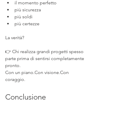
il momento perfetto
più sicurezza
più soldi
più certezze
La verità?
👉 Chi realizza grandi progetti spesso 
parte prima di sentirsi completamente 
pronto.
Con un piano.Con visione.Con 
coraggio.
Conclusione
Gli Stati Uniti non sono una scorciatoia.
Sono un’opportunità per chi vuole 
costruire qualcosa di più grande.