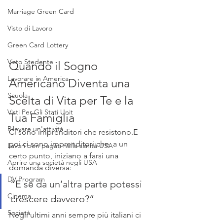
Marriage Green Card
Visto di Lavoro
Green Card Lottery
Visto Stedente
Quando il Sogno 
Lavorare in America
Americano Diventa una 
Scuola
Scelta di Vita per Te e la 
Visti Per Gli Stati Unit
Tua Famiglia
Rilevare un'attività
Ci sono imprenditori che resistono.E 
poi ci sono imprenditori che, a un 
Lavori ben pagati nella sanità USA
certo punto, iniziano a farsi una 
Aprire una società negli USA
domanda diversa:
DV Program
“E se da un’altra parte potessi 
Cinema
crescere davvero?”
Società
Negli ultimi anni sempre più italiani ci 