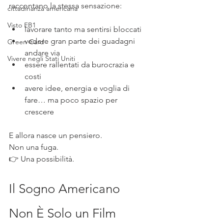
raccontano la stessa sensazione:
cittadinanza americana
Visto EB1
lavorare tanto ma sentirsi bloccati
vedere gran parte dei guadagni 
Green Card
andare via
Vivere negli Stati Uniti
essere rallentati da burocrazia e 
costi
avere idee, energia e voglia di 
fare… ma poco spazio per 
crescere
E allora nasce un pensiero.
Non una fuga.
👉 Una possibilità.
Il Sogno Americano 
Non È Solo un Film