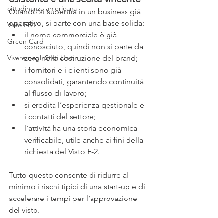
cittadinanza americana
Quando si subentra in un business già 
operativo, si parte con una base solida:
Visto EB1
il nome commerciale è già 
Green Card
conosciuto, quindi non si parte da 
zero nella costruzione del brand;
Vivere negli Stati Uniti
i fornitori e i clienti sono già 
consolidati, garantendo continuità 
al flusso di lavoro;
si eredita l’esperienza gestionale e 
i contatti del settore;
l’attività ha una storia economica 
verificabile, utile anche ai fini della 
richiesta del Visto E-2.
Tutto questo consente di ridurre al 
minimo i rischi tipici di una start-up e di 
accelerare i tempi per l’approvazione 
del visto.