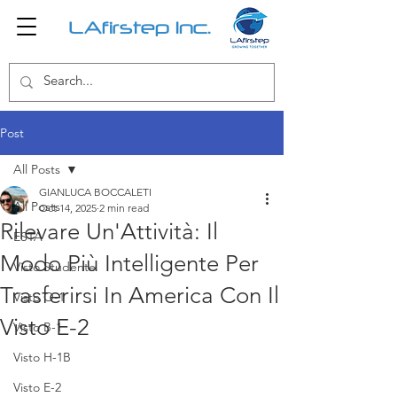
LAfirstep Inc.
Post
All Posts
GIANLUCA BOCCALETI
All Posts
Oct 14, 2025
2 min read
Rilevare Un'Attività: Il
ESTA
Modo Più Intelligente Per
Visto Studente
Trasferirsi In America Con Il
Visto O-1
Visto E-2
Visto B-1
Visto H-1B
Visto E-2