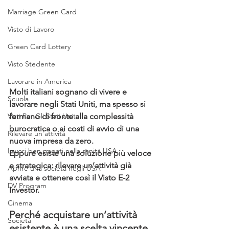
Marriage Green Card
Visto di Lavoro
Green Card Lottery
Visto Stedente
Lavorare in America
Molti italiani sognano di vivere e 
Scuola
lavorare negli Stati Uniti, ma spesso si 
fermano di fronte alla complessità 
Visti Per Gli Stati Unit
burocratica o ai costi di avvio di una 
Rilevare un'attività
nuova impresa da zero.
Lavori ben pagati nella sanità USA
Eppure esiste una soluzione più veloce 
e strategica: rilevare un’attività già 
Aprire una società negli USA
avviata e ottenere così il Visto E-2 
DV Program
Investor. 
Cinema
Perché acquistare un’attività 
Società
esistente è una scelta vincente