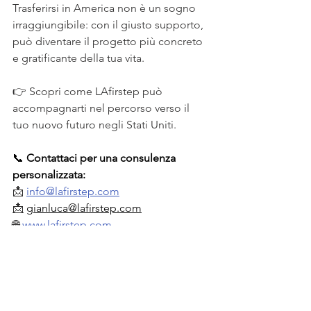
Trasferirsi in America non è un sogno 
irraggiungibile: con il giusto supporto, 
può diventare il progetto più concreto 
e gratificante della tua vita.
👉 Scopri come LAfirstep può 
accompagnarti nel percorso verso il 
tuo nuovo futuro negli Stati Uniti.
📞 
Contattaci per una consulenza 
personalizzata:
📩 
info@lafirstep.com
📩
gianluca@lafirstep.com
🌐 
www.lafirstep.com
#Artista Visto O-1 #Imprenditore Visto E-2
Rilevare un'attività negli Stati Uniti
Visto E-2