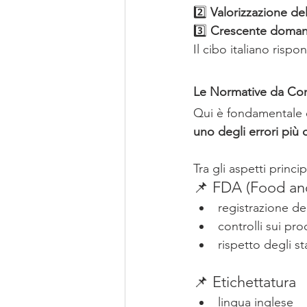
2️⃣ 
Valorizzazione de
3️⃣ 
Crescente domanda
Il cibo italiano risp
Le Normative da Con
Qui è fondamentale e
uno degli errori più
Tra gli aspetti princip
📌 FDA (Food and
registrazione de
controlli sui pro
rispetto degli s
📌 Etichettatura
lingua inglese