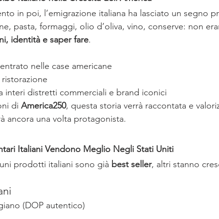
ento in poi, l’emigrazione italiana ha lasciato un segno p
e, pasta, formaggi, olio d’oliva, vino, conserve: non er
ni, identità e saper fare
.
è entrato nelle case americane
 ristorazione
 interi distretti commerciali e brand iconici
ni di 
America250
, questa storia verrà raccontata e valoriz
rà ancora una volta protagonista.
tari Italiani Vendono Meglio Negli Stati Uniti
i prodotti italiani sono già 
best seller
, altri stanno cr
ani
giano (DOP autentico)