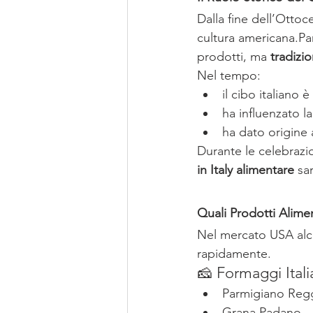
Dalla fine dell’Ottoc
cultura americana.Pan
prodotti, ma 
tradizio
Nel tempo:
il cibo italiano 
ha influenzato la
ha dato origine a
Durante le celebrazio
in Italy alimentare
 sa
Quali Prodotti Alimen
Nel mercato USA alcun
rapidamente.
🧀 Formaggi Itali
Parmigiano Reg
Grana Padano