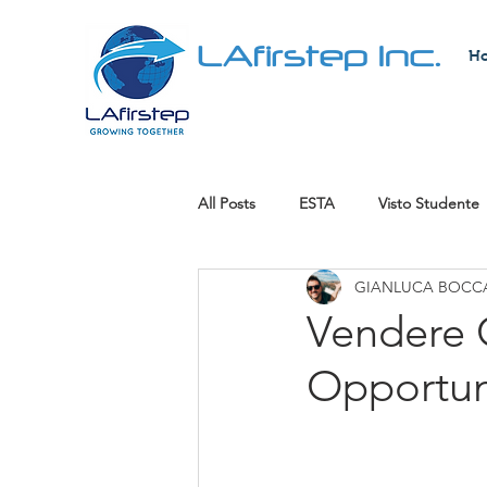
LAfirstep Inc.
H
All Posts
ESTA
Visto Studente
GIANLUCA BOCCA
Visto di Lavoro
Green Card Lo
Vendere C
Opportun
Rilevare un'attività
Lavori ben 
cittadinanza americana
Visto 