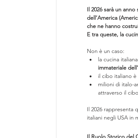
Il 2026 sarà un anno s
dell’America (America
che ne hanno costruit
E tra queste, la cuci
Non è un caso:
la cucina italian
immateriale dell
il cibo italiano 
milioni di italo
attraverso il cib
Il 2026 rappresenta q
italiani negli USA in
Il Ruolo Storico del 