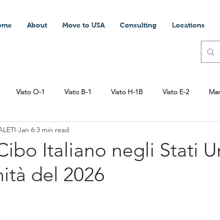
ome
About
Move to USA
Consulting
Locations
Visto O-1
Visto B-1
Visto H-1B
Visto E-2
Mar
LETI
Jan 6
3 min read
ttery
Visto Stedente
Lavorare in America
Scuola
ibo Italiano negli Stati Un
ità del 2026
pagati nella sanità USA
Aprire una società negli USA
DV Pr
EB1
Green Card
Vivere negli Stati Uniti