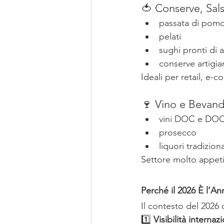
🍅 Conserve, Sals
passata di pom
pelati
sughi pronti di a
conserve artigia
Ideali per retail, e-
🍷 Vino e Bevand
vini DOC e DO
prosecco
liquori tradiziona
Settore molto appeti
Perché il 2026 È l’A
Il contesto del 2026 
1️⃣ 
Visibilità internaz