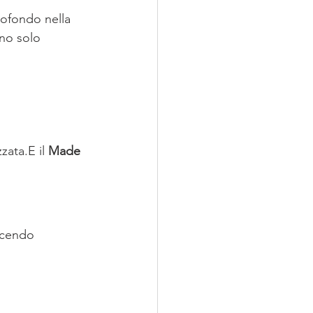
rofondo nella 
ano solo 
zata.E il 
Made 
escendo 