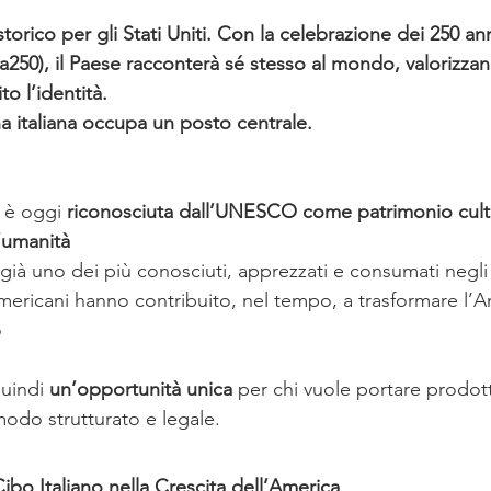
torico per gli Stati Uniti. Con la celebrazione dei 250 ann
250), il Paese racconterà sé stesso al mondo, valorizzan
o l’identità.
na italiana occupa un posto centrale.
a è oggi 
riconosciuta dall’UNESCO come patrimonio cult
’umanità
è già uno dei più conosciuti, apprezzati e consumati negli 
-americani hanno contribuito, nel tempo, a trasformare l’
o
uindi 
un’opportunità unica
 per chi vuole portare prodott
 modo strutturato e legale.
Cibo Italiano nella Crescita dell’America