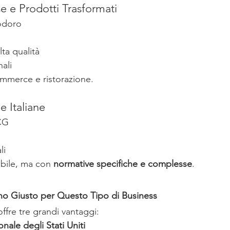
e e Prodotti Trasformati
odoro
lta qualità
nali
commerce e ristorazione.
e Italiane
CG
li
bile, ma con 
normative specifiche e complesse
.
nno Giusto per Questo Tipo di Business
offre tre grandi vantaggi:
ionale degli Stati Uniti