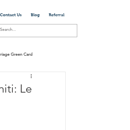
Contact Us
Blog
Referral
riage Green Card
Visti Per Gli Stati Unit
iti: Le
ogram
Cinema
Società