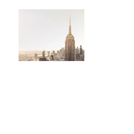
Networking
Italiane a New York:
ecco dove iniziare a
fare networking