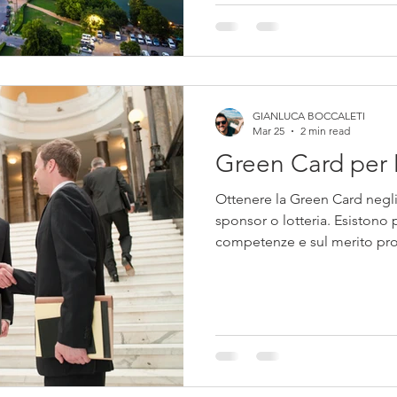
GIANLUCA BOCCALETI
Mar 25
2 min read
Green Card per 
Ottenere la Green Card negli 
sponsor o lotteria. Esistono p
competenze e sul merito prof
scopriamo come funziona, ch
le opportunità per imprenditor