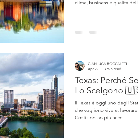
clima, business e qualità dell
analizziamo gli Stati più inter
vogliono trasferirsi negli US
GIANLUCA BOCCALETI
Apr 22
3 min read
Texas: Perché Se
Lo Scelgono
Il Texas è oggi uno degli Stati
che vogliono vivere, lavorare
Costi spesso più acce