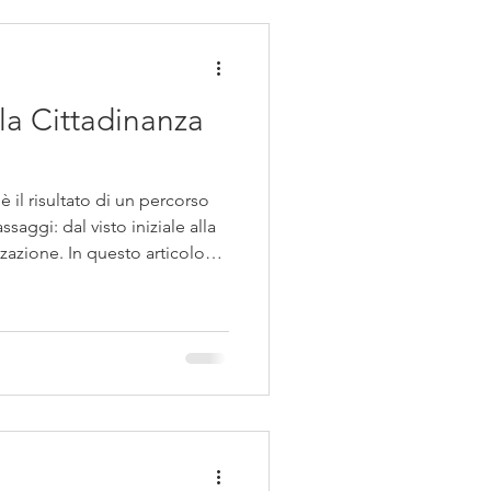
a Cittadinanza
è il risultato di un percorso
saggi: dal visto iniziale alla
zzazione. In questo articolo
 processo per ottenere la
e quali sono i requisiti
 vogliono costruire il proprio