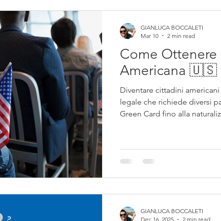
GIANLUCA BOCCALETI
Mar 10
2 min read
Come Ottenere l
Americana 🇺🇸
Diventare cittadini americani 
legale che richiede diversi pas
Green Card fino alla naturali
spieghiamo come funziona il
cittadinanza negli Stati Uniti 
principali per gli italiani che
futuro negli USA.
GIANLUCA BOCCALETI
Dec 16, 2025
2 min read