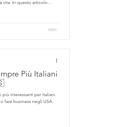
a vita. In questo articolo
essanti per italiani che
A e costruire un nuovo futuro.
mpre Più Italiani
 🇺🇸
 più interessanti per italiani
 o fare business negli USA.