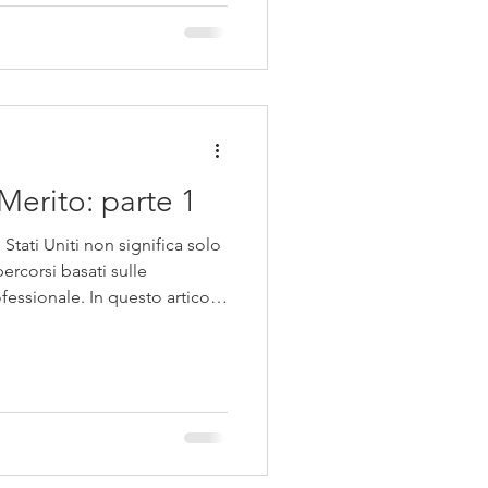
Merito: parte 1
Stati Uniti non significa solo
ercorsi basati sulle
essionale. In questo articolo
i può accedere e quali sono
i e professionisti italiani.