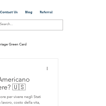
Contact Us
Blog
Referral
riage Green Card
Visti Per Gli Stati Unit
 Americano
ogram
Cinema
Società
ere? 🇺🇸
ore per vivere negli Stati
lavoro, costo della vita,