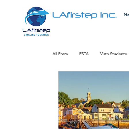
LAfirstep Inc.
H
All Posts
ESTA
Visto Studente
Visto di Lavoro
Green Card Lo
Rilevare un'attività
Lavori ben 
cittadinanza americana
Visto 