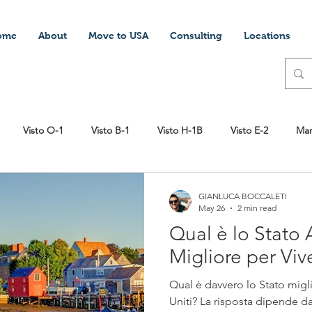
ome
About
Move to USA
Consulting
Locations
Visto O-1
Visto B-1
Visto H-1B
Visto E-2
Mar
ttery
Visto Stedente
Lavorare in America
Scuola
GIANLUCA BOCCALETI
May 26
2 min read
Qual è lo Stato
pagati nella sanità USA
Aprire una società negli USA
DV Pr
Migliore per Viv
Qual è davvero lo Stato migli
EB1
Green Card
Vivere negli Stati Uniti
Uniti? La risposta dipende da 