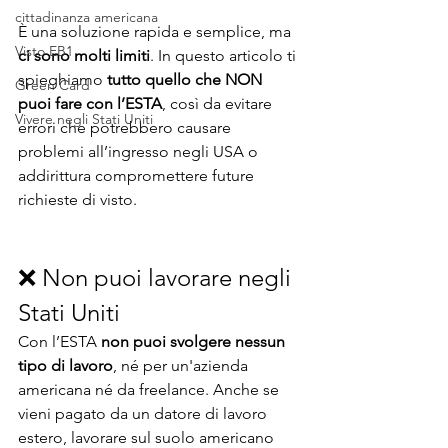
cittadinanza americana
È una soluzione rapida e semplice, ma 
Visto EB1
ci sono molti limiti
. In questo articolo ti 
spieghiamo 
tutto quello che NON 
Green Card
puoi fare con l’ESTA
, così da evitare 
Vivere negli Stati Uniti
errori che potrebbero causare 
problemi all’ingresso negli USA o 
addirittura compromettere future 
richieste di visto.
❌ Non puoi lavorare negli 
Stati Uniti
Con l’ESTA 
non puoi svolgere nessun 
tipo di lavoro
, né per un'azienda 
americana né da freelance. Anche se 
vieni pagato da un datore di lavoro 
estero, lavorare sul suolo americano 