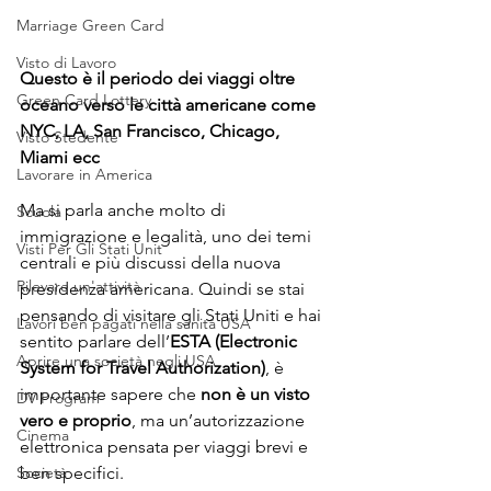
Marriage Green Card
Visto di Lavoro
Questo è il periodo dei viaggi oltre 
Green Card Lottery
oceano verso le città americane come 
NYC, LA, San Francisco, Chicago, 
Visto Stedente
Miami ecc
Lavorare in America
Ma si parla anche molto di 
Scuola
immigrazione e legalità, uno dei temi 
Visti Per Gli Stati Unit
centrali e più discussi della nuova 
Rilevare un'attività
presidenza americana.
 Quindi se
 stai 
pensando di visitare gli Stati Uniti e hai 
Lavori ben pagati nella sanità USA
sentito parlare dell’
ESTA (Electronic 
Aprire una società negli USA
System for Travel Authorization)
, è 
importante sapere che 
non è un visto 
DV Program
vero e proprio
, ma un’autorizzazione 
Cinema
elettronica pensata per viaggi brevi e 
ben specifici.
Società