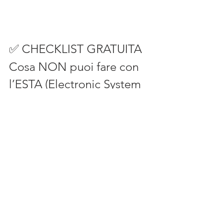
✅ CHECKLIST GRATUITA
Cosa NON puoi fare con 
l’ESTA (Electronic System 
for Travel Authorization)
Usa questa lista per capire chiaramente 
i limiti dell’ESTA e valutare se è davvero 
l’autorizzazione giusta per il tuo 
viaggio negli Stati Uniti.
👉 
Scarica gratuitamente 
Cosa_NON_puoi_fare_con_l’ESTA.pdf 