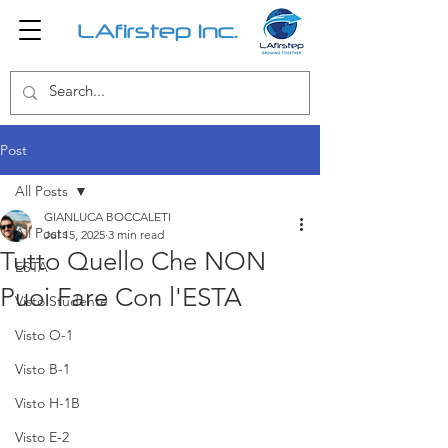
LAfirstep Inc.
Post
All Posts
GIANLUCA BOCCALETI
All Posts
Jul 15, 2025
3 min read
Tutto Quello Che NON
ESTA
Puoi Fare Con l'ESTA
Visto Studente
Visto O-1
Visto B-1
Visto H-1B
Visto E-2