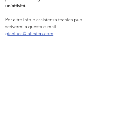
un'attività.
Per altre info e assistenza tecnica puoi 
scrivermi a questa e-mail 
gianluca@lafirstep.com
A presto!
See All
Recent Posts