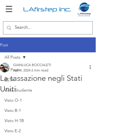
LAfirstep Inc.
Post
All Posts
GIANLUCA BOCCALETI
All Posts
Apr 9, 2024
2 min read
La tassazione negli Stati
ESTA
Uniti
Visto Studente
Visto O-1
Visto B-1
Visto H-1B
Visto E-2