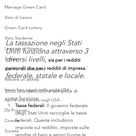
Marriage Green Card
Visto di Lavoro
Green Card Lottery
Visto Stedente
La tassazione negli Stati 
Lavorare in America
Uniti funziona attraverso 3 
diversi livelli, 
Scuola
sia per i redditi 
: 
personali che per i redditi di impresa
Visti Per Gli Stati Unit
federale, statale e locale.
Rilevare un'attività
Lavori ben pagati nella sanità USA
Ecco una descrizione semplice di 
come funziona:
Aprire una società negli USA
Tasse federali
: Il governo federale 
DV Program
degli Stati Uniti raccoglie le tasse 
federali. Queste includono 
Cinema
imposte sul reddito, imposte sulle 
Società
vendite di beni e servizi (come le 