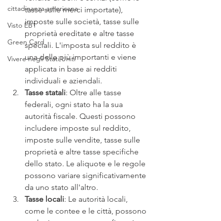
cittadinanza americana
tasse sulle merci importate), 
imposte sulle società, tasse sulle 
Visto EB1
proprietà ereditate e altre tasse 
Green Card
speciali. L'imposta sul reddito è 
una delle più importanti e viene 
Vivere negli Stati Uniti
applicata in base ai redditi 
individuali e aziendali.
Tasse statali
: Oltre alle tasse 
federali, ogni stato ha la sua 
autorità fiscale. Questi possono 
includere imposte sul reddito, 
imposte sulle vendite, tasse sulle 
proprietà e altre tasse specifiche 
dello stato. Le aliquote e le regole 
possono variare significativamente 
da uno stato all'altro.
Tasse locali
: Le autorità locali, 
come le contee e le città, possono 