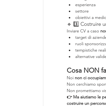
esperienza
settore
obiettivi a med
🔹 3️⃣ Costruire 
Inviare CV a caso 
no
target di aziend
ruoli sponsorizza
tempistiche real
alternative vali
Cosa NON fac
Noi 
non ci occupiam
Non cerchiamo spons
Non promettiamo vis
👉 Ma aiutiamo le per
costruire un percorso