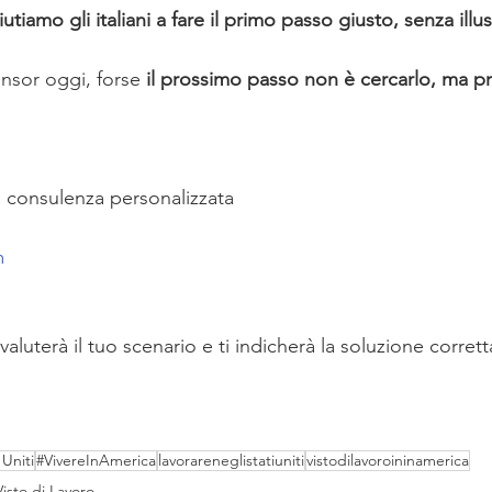
utiamo gli italiani a fare il primo passo giusto, senza ill
nsor oggi, forse 
il prossimo passo non è cercarlo, ma pr
 consulenza personalizzata 
m
aluterà il tuo scenario e ti indicherà la soluzione corrett
 Uniti
#VivereInAmerica
lavorareneglistatiuniti
vistodilavoroininamerica
Visto di Lavoro