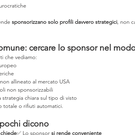
urocratiche
ende 
sponsorizzano solo profili davvero strategici
, non c
comune: cercare lo sponsor nel modo
nti che vediamo:
europeo
eriche
 non allineato al mercato USA
oli non sponsorizzabili
strategia chiara sul tipo di visto
o totale o rifiuti automatici.
 pochi dicono
 chiede
✅ Lo sponsor 
si rende conveniente