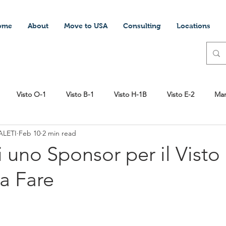
ome
About
Move to USA
Consulting
Locations
Visto O-1
Visto B-1
Visto H-1B
Visto E-2
Mar
LETI
Feb 10
2 min read
ttery
Visto Stedente
Lavorare in America
Scuola
 uno Sponsor per il Vist
a Fare
pagati nella sanità USA
Aprire una società negli USA
DV Pr
EB1
Green Card
Vivere negli Stati Uniti