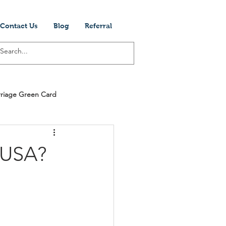
Contact Us
Blog
Referral
riage Green Card
Visti Per Gli Stati Unit
o USA?
ogram
Cinema
Società