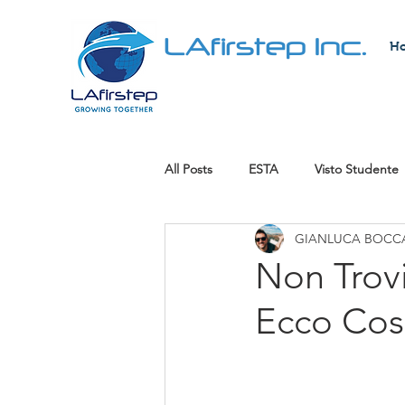
LAfirstep Inc.
H
All Posts
ESTA
Visto Studente
GIANLUCA BOCCA
Visto di Lavoro
Green Card Lo
Non Trovi
Ecco Cos
Rilevare un'attività
Lavori ben 
cittadinanza americana
Visto 