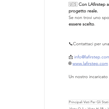
🇺🇸 
Con LAfirstep ai
progetto reale.
Se non trovi uno spo
essere scelto
.
📞Contattaci per una
📩 
info@lafirstep.co
🌐 
www.lafirstep.com
Un nostro incaricato v
Principali Visti Per Gli Stati
Visto O-1
Visto H-1B