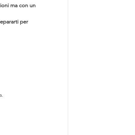
usioni ma con un 
epararti per 
a.