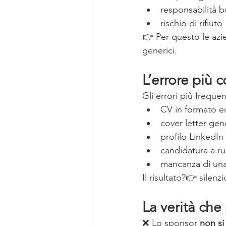
responsabilità b
rischio di rifiuto
👉 Per questo le azi
generici.
L’errore più 
Gli errori più freque
CV in formato 
cover letter gen
profilo LinkedIn
candidatura a ru
mancanza di una 
Il risultato?👉 silenzi
La verità che
❌ Lo sponsor 
non si