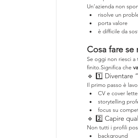
Un’azienda non spon
risolve un prob
porta valore
è difficile da sos
Cosa fare se 
Se oggi non riesci a 
finito.Significa che 
v
🔹 1️⃣ Diventare 
Il primo passo è lav
CV e cover lette
storytelling pro
focus su compet
🔹 2️⃣ Capire quali
Non tutti i profili p
background