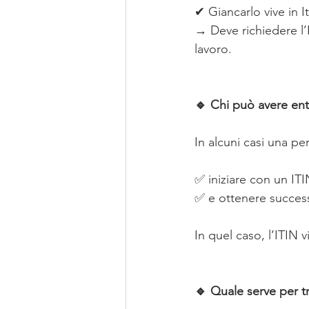
✔ Giancarlo vive in I
→ Deve richiedere l’I
lavoro.
🔹 Chi può avere en
In alcuni casi una p
✅ iniziare con un IT
✅ e ottenere success
In quel caso, l’ITIN v
🔹 Quale serve per tr