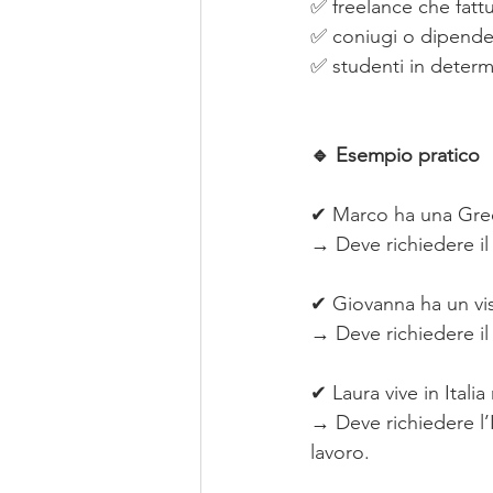
✅ freelance che fatt
✅ coniugi o dipendent
✅ studenti in determ
🔹 Esempio pratico
✔ Marco ha una Green
→ Deve richiedere il
✔ Giovanna ha un vist
→ Deve richiedere il
✔ Laura vive in Itali
→ Deve richiedere l’I
lavoro.