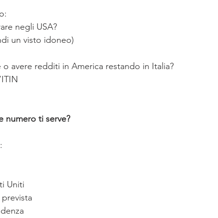
o:
rare negli USA?
ndi un visto idoneo)
e o avere redditi in America restando in Italia?
’ITIN
e numero ti serve?
:
i Uniti
 prevista
idenza