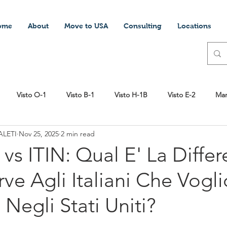
ome
About
Move to USA
Consulting
Locations
Visto O-1
Visto B-1
Visto H-1B
Visto E-2
Mar
LETI
Nov 25, 2025
2 min read
ttery
Visto Stedente
Lavorare in America
Scuola
vs ITIN: Qual E' La Differ
ve Agli Italiani Che Vogl
pagati nella sanità USA
Aprire una società negli USA
DV Pr
i Negli Stati Uniti?
EB1
Green Card
Vivere negli Stati Uniti