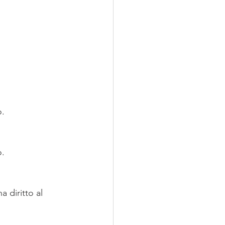
o.
o.
 diritto al 