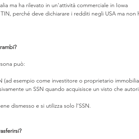
talia ma ha rilevato in un'attività commerciale in Iowa 
TIN, perché deve dichiarare i redditi negli USA ma non ha
trambi?
ersona può:
IN (ad esempio come investitore o proprietario immobilia
ivamente un SSN quando acquisisce un visto che autoriz
iene dismesso e si utilizza solo l’SSN.
asferirsi?