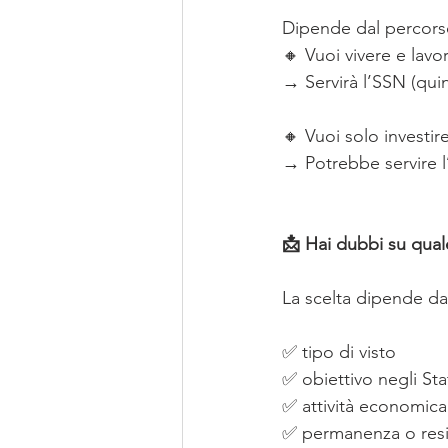
Dipende dal percors
🔸 Vuoi vivere e lavo
→ Servirà l’SSN (qui
🔸 Vuoi solo investir
→ Potrebbe servire l
📩 Hai dubbi su qual
La scelta dipende da
✅ tipo di visto
✅ obiettivo negli Stat
✅ attività economica
✅ permanenza o res