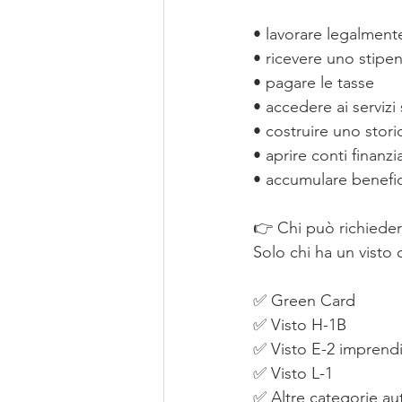
• lavorare legalment
• ricevere uno stipe
• pagare le tasse
• accedere ai servizi 
• costruire uno stori
• aprire conti finanzia
• accumulare benefic
👉 Chi può richieder
Solo chi ha un visto
✅ Green Card
✅ Visto H-1B
✅ Visto E-2 imprendito
✅ Visto L-1
✅ Altre categorie aut