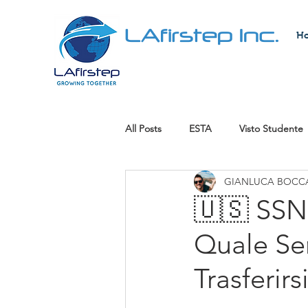
LAfirstep Inc.
H
All Posts
ESTA
Visto Studente
GIANLUCA BOCCA
Visto di Lavoro
Green Card Lo
🇺🇸 SSN 
Quale Ser
Rilevare un'attività
Lavori ben 
Trasferirs
cittadinanza americana
Visto 