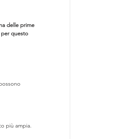
una delle prime 
, per questo 
 possono 
to più ampia.