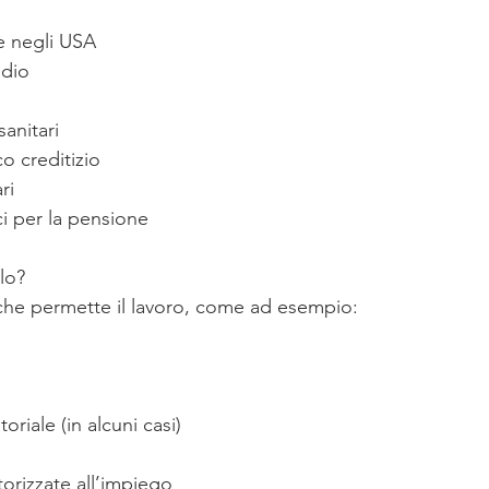
e negli USA
ndio
sanitari
co creditizio
ri
i per la pensione
lo?
 che permette il lavoro, come ad esempio:
riale (in alcuni casi)
orizzate all’impiego