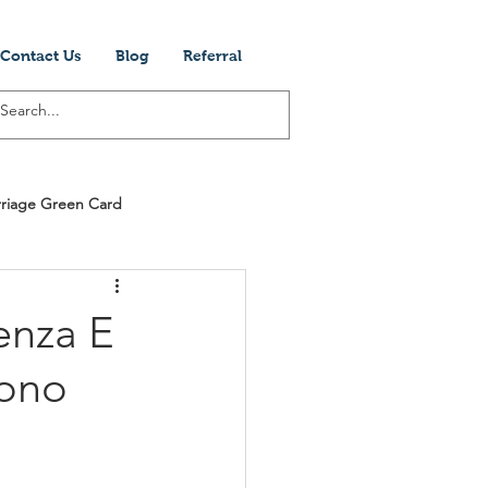
Contact Us
Blog
Referral
riage Green Card
Visti Per Gli Stati Unit
enza E
iono
ogram
Cinema
Società